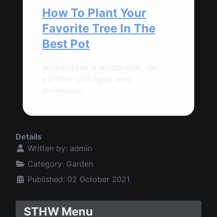
How To Plant Your
Favorite Tree In The
Best Pot
Suspendisse ut mattis nibh, nec
porttitor orci ligula nunc,
elementum.
Details
Written by:
admin
Category:
Garden
Published: 02 October 2021
STHW Menu