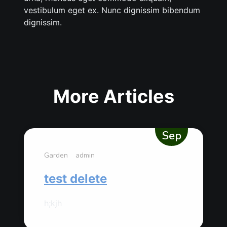
vestibulum eget ex. Nunc dignissim bibendum
dignissim.
More Articles
08
Sep
Garden
admin
test delete
h;kjh